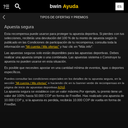
bwin
Ayuda
ES
TIPOS DE OFERTAS Y PREMIOS
Apuesta segura
Esta recompensa puede usarse para proteger tu apuesta deportiva. Si pierdes con tus
selecciones, recibirás una devolución del 100 % de tu monto de apuesta según lo
publicado en las Condiciones de participación de tu recompensa; consulta toda la
información en
"Mi cuenta / Mis ofertas"
y haz clic en "Más info".
Las apuestas seguras solo están disponibles para las apuestas deportivas. Debes
realizar una apuesta simple o una combinada. Las apuestas sistema o Construye tu
apuesta no pueden usarse en esta situación.
Es posible que necesites apostar en una cantidad mínima de eventos, ligas o deportes
específicos.
Puedes consultar las condiciones especiales en los detalles de tu apuesta segura, en la
sección
"Mi cuenta / Mis ofertas"
o haciendo clic en tu banner verde de recompensas en la
página de inicio de apuestas deportivas
AQUÍ
.
La apuesta segura se establece con un valor máximo.Por ejemplo, tu premio tiene un
valor del 100% hasta 50.000 COP en forma de FreeBet. Has realizado una apuesta de
10.000 COP y, si la apuesta es perdida, recibirás 10.000 COP de vuelta en forma de
FreeBet.