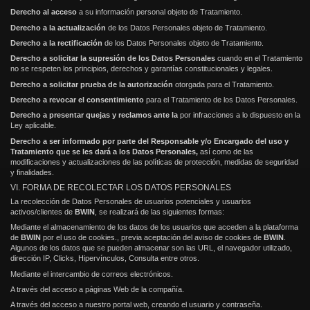
Derecho al acceso
a su información personal objeto de Tratamiento.
Derecho a la actualización
de los Datos Personales objeto de Tratamiento.
Derecho a la rectificación
de los Datos Personales objeto de Tratamiento.
Derecho a solicitar la supresión de los
Datos Personales
cuando en el Tratamiento
no se respeten los principios, derechos y garantías constitucionales y legales.
Derecho a solicitar prueba de la autorización
otorgada para el Tratamiento.
Derecho a revocar el consentimiento
para el Tratamiento de los Datos Personales.
Derecho a presentar quejas y reclamos ante la
por infracciones a lo dispuesto en la
Ley aplicable.
Derecho a ser informado por parte del Responsable y/o Encargado del uso y
Tratamiento que se les dará a los Datos Personales,
así como de las
modificaciones y actualizaciones de las políticas de protección, medidas de seguridad
y finalidades.
VI. FORMA DE RECOLECTAR LOS DATOS PERSONALES
La recolección de Datos Personales de usuarios potenciales y usuarios
activos/clientes de
BWIN
, se realizará de las siguientes formas:
Mediante el almacenamiento de los datos de los usuarios que acceden a la plataforma
de
BWIN
por el uso de cookies., previa aceptación del aviso de cookies de
BWIN
.
Algunos de los datos que se pueden almacenar son las URL, el navegador utilizado,
dirección IP, Clicks, Hipervínculos, Consulta entre otros.
Mediante el intercambio de correos electrónicos.
A través del acceso a páginas Web de la compañía.
A través del acceso a nuestro portal web, creando el usuario y contraseña.