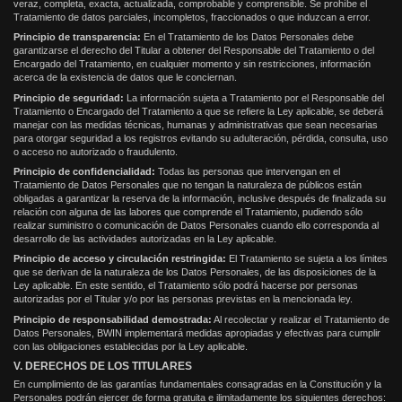
veraz, completa, exacta, actualizada, comprobable y comprensible. Se prohíbe el
Tratamiento de datos parciales, incompletos, fraccionados o que induzcan a error.
Principio de transparencia
:
En el Tratamiento de los Datos Personales debe
garantizarse el derecho del Titular a obtener del Responsable del Tratamiento o del
Encargado del Tratamiento, en cualquier momento y sin restricciones, información
acerca de la existencia de datos que le conciernan.
Principio de seguridad:
La información sujeta a Tratamiento por el Responsable del
Tratamiento o Encargado del Tratamiento a que se refiere la Ley aplicable, se deberá
manejar con las medidas técnicas, humanas y administrativas que sean necesarias
para otorgar seguridad a los registros evitando su adulteración, pérdida, consulta, uso
o acceso no autorizado o fraudulento.
Principio de confidencialidad:
Todas las personas que intervengan en el
Tratamiento de Datos Personales que no tengan la naturaleza de públicos están
obligadas a garantizar la reserva de la información, inclusive después de finalizada su
relación con alguna de las labores que comprende el Tratamiento, pudiendo sólo
realizar suministro o comunicación de Datos Personales cuando ello corresponda al
desarrollo de las actividades autorizadas en la Ley aplicable.
Principio de acceso y circulación restringida:
El Tratamiento se sujeta a los límites
que se derivan de la naturaleza de los Datos Personales, de las disposiciones de la
Ley aplicable. En este sentido, el Tratamiento sólo podrá hacerse por personas
autorizadas por el Titular y/o por las personas previstas en la mencionada ley.
Principio de responsabilidad demostrada:
Al recolectar y realizar el Tratamiento de
Datos Personales, BWIN implementará medidas apropiadas y efectivas para cumplir
con las obligaciones establecidas por la Ley aplicable.
V. DERECHOS DE LOS TITULARES
En cumplimiento de las garantías fundamentales consagradas en la Constitución y la
Personales podrán ejercer de forma gratuita e ilimitadamente los siguientes derechos: