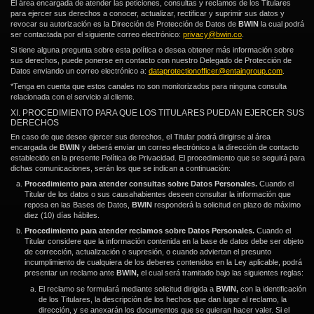
El área encargada de atender las peticiones, consultas y reclamos de los Titulares
para ejercer sus derechos a conocer, actualizar, rectificar y suprimir sus datos y
revocar su autorización es la Dirección de Protección de Datos de
BWIN
la cual podrá
ser contactada por el siguiente correo electrónico:
privacy@bwin.co
.
Si tiene alguna pregunta sobre esta política o desea obtener más información sobre
sus derechos, puede ponerse en contacto con nuestro Delegado de Protección de
Datos enviando un correo electrónico a:
dataprotectionofficer@entaingroup.com
.
*Tenga en cuenta que estos canales no son monitorizados para ninguna consulta
relacionada con el servicio al cliente.
XI. PROCEDIMIENTO PARA QUE LOS TITULARES PUEDAN EJERCER SUS
DERECHOS
En caso de que desee ejercer sus derechos, el Titular podrá dirigirse al área
encargada de
BWIN
y deberá enviar un correo electrónico a la dirección de contacto
establecido en la presente Política de Privacidad. El procedimiento que se seguirá para
dichas comunicaciones, serán los que se indican a continuación:
Procedimiento para atender consultas sobre Datos Personales.
Cuando el
Titular de los datos o sus causahabientes deseen consultar la información que
reposa en las Bases de Datos,
BWIN
responderá la solicitud en plazo de máximo
diez (10) días hábiles.
Procedimiento para atender reclamos sobre Datos Personales.
Cuando el
Titular considere que la información contenida en la base de datos debe ser objeto
de corrección, actualización o supresión, o cuando adviertan el presunto
incumplimiento de cualquiera de los deberes contenidos en la Ley aplicable, podrá
presentar un reclamo ante
BWIN,
el cual será tramitado bajo las siguientes reglas:
El reclamo se formulará mediante solicitud dirigida a
BWIN,
con la identificación
de los Titulares, la descripción de los hechos que dan lugar al reclamo, la
dirección, y se anexarán los documentos que se quieran hacer valer. Si el