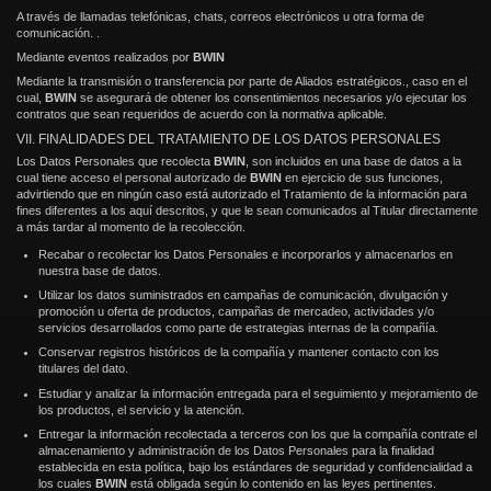
A través de llamadas telefónicas, chats, correos electrónicos u otra forma de
comunicación. .
Mediante eventos realizados por
BWIN
Mediante la transmisión o transferencia por parte de Aliados estratégicos., caso en el
cual,
BWIN
se asegurará de obtener los consentimientos necesarios y/o ejecutar los
contratos que sean requeridos de acuerdo con la normativa aplicable.
VII. FINALIDADES DEL TRATAMIENTO DE LOS DATOS PERSONALES
Los Datos Personales que recolecta
BWIN
, son incluidos en una base de datos a la
cual tiene acceso el personal autorizado de
BWIN
en ejercicio de sus funciones,
advirtiendo que en ningún caso está autorizado el Tratamiento de la información para
fines diferentes a los aquí descritos, y que le sean comunicados al Titular directamente
a más tardar al momento de la recolección.
Recabar o recolectar los Datos Personales e incorporarlos y almacenarlos en
nuestra base de datos.
Utilizar los datos suministrados en campañas de comunicación, divulgación y
promoción u oferta de productos, campañas de mercadeo, actividades y/o
servicios desarrollados como parte de estrategias internas de la compañía.
Conservar registros históricos de la compañía y mantener contacto con los
titulares del dato.
Estudiar y analizar la información entregada para el seguimiento y mejoramiento de
los productos, el servicio y la atención.
Entregar la información recolectada a terceros con los que la compañía contrate el
almacenamiento y administración de los Datos Personales para la finalidad
establecida en esta política, bajo los estándares de seguridad y confidencialidad a
los cuales
BWIN
está obligada según lo contenido en las leyes pertinentes.