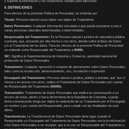
y suprimir la información y los respectivos canales para ejercerlos.
II. DEFINICIONES
Para efectos de la presente Política de Privacidad, se entiende por:
Titular:
Persona natural cuyos datos son objeto de Tratamiento.
Datos Personales:
Cualquier información vinculada o que pueda asociarse a una o
varias personas naturales determinadas o determinables.
Responsable del Tratamiento:
Es la Persona natural o jurídica de naturaleza pública
o privada, que, actuando por ella misma o con otros, decida sobre la Base de Datos
y/o el Tratamiento de los datos. Para los efectos de la presente Política de Privacidad
se entiende como Responsable del Tratamiento a
BWIN.
SIC:
Significa la Superintendencia de Industria y Comercio, autoridad nacional de
protección de Datos Personales.
Tratamiento:
Cualquier operación o conjunto de operaciones sobre Datos Personales,
tales como la recolección, almacenamiento, uso, circulación o supresión.
Encargado del Tratamiento:
Persona natural o jurídica, pública o privada, que `por sí
misma o en asocio con otros, realice el Tratamiento de Datos Personales por cuenta
de Responsable del Tratamiento
(BWIN).
Transmisión:
Tratamiento de Datos Personales que implica la comunicación a un
tercero de estos, dentro o fuera del territorio de la República de Colombia, cuando
dicha comunicación tenga por objeto la realización de un Tratamiento por el Encargado
en nombre y por cuenta del Responsable, para cumplir con las finalidades de este
último.
Transferencia:
La Transferencia de Datos Personales tiene lugar cuando el
Responsable y/o Encargado del Tratamiento de Datos Personales envía la información
o los Datos Personales a un receptor, que a su vez es Responsable del Tratamiento y