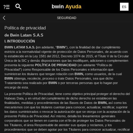
bwin
Ayuda
ES
SEGURIDAD
Política de privacidad
de Bwin Latam S.A.S
I. INTRODUCCIÓN
BWIN LATAM S.A.S. (
en adelante, “
BWIN
”), con la finalidad de dar cumplimiento
estricto a la normatividad vigente de protección de Datos Personales, de acuerdo con
lo establecido en la Ley 1581 del 2012, Decreto 1074 de 2015, el Título V de la Circular
Única de la SIC y demás disposiciones que las modifiquen, adicionen o complementen
presenta la siguiente
POLÍTICA DE PRIVACIDAD
(en adelante “Política de
Privacidad") como Responsable de los Datos Personales e información que
suministran los titulares que tengan relación con
BWIN,
como usuarios, de la cual
BWIN
obtenga, recolecte, proceso o trate Datos Personales, sea que dicho
Tratamiento sea realizado por
BWIN
o por terceras personas que lo hagan por
encargo de esta.
La presente Política de Privacidad, tiene como objetivo principal proteger el derecho del
Habeas Data, y en virtud del cumplimiento de dicho derecho se establecen las
finalidades, medidas y procedimientos de las Bases de Datos de
BWIN,
así como los
mecanismos con que los titulares cuentan para conocer, actualizar, rectificar, suprimir
los datos suministrados o revocar la autorización que se otorga con la aceptación de la
presente Política de Privacidad. Así mismo, detalla los lineamientos generales
corporativos que se tienen en cuenta con el fin de proteger los Datos Personales de
los Titulares, el área Responsable de atender sus quejas y reclamos, y los
procedimientos que se deben agotar por los Titulares para conocer actualizar, rectificar