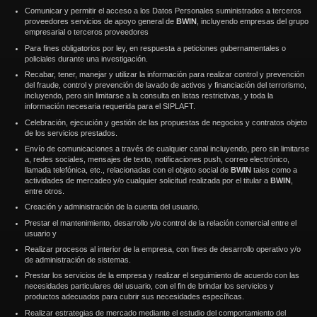
Comunicar y permitir el acceso a los Datos Personales suministrados a terceros
proveedores servicios de apoyo general de
BWIN
, incluyendo empresas del grupo
empresarial o terceros proveedores
Para fines obligatorios por ley, en respuesta a peticiones gubernamentales o
policiales durante una investigación.
Recabar, tener, manejar y utilizar la información para realizar control y prevención
del fraude, control y prevención de lavado de activos y financiación del terrorismo,
incluyendo, pero sin limitarse a la consulta en listas restrictivas, y toda la
información necesaria requerida para el SIPLAFT.
Celebración, ejecución y gestión de las propuestas de negocios y contratos objeto
de los servicios prestados.
Envío de comunicaciones a través de cualquier canal incluyendo, pero sin limitarse
a, redes sociales, mensajes de texto, notificaciones push, correo electrónico,
llamada telefónica, etc., relacionadas con el objeto social de
BWIN
tales como a
actividades de mercadeo y/o cualquier solicitud realizada por el titular a
BWIN
,
entre otros.
Creación y administración de la cuenta del usuario.
Prestar el mantenimiento, desarrollo y/o control de la relación comercial entre el
usuario y
Realizar procesos al interior de la empresa, con fines de desarrollo operativo y/o
de administración de sistemas.
Prestar los servicios de la empresa y realizar el seguimiento de acuerdo con las
necesidades particulares del usuario, con el fin de brindar los servicios y
productos adecuados para cubrir sus necesidades específicas.
Realizar estrategias de mercado mediante el estudio del comportamiento del