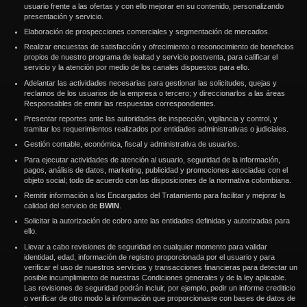
usuario frente a las ofertas y con ello mejorar en su contenido, personalizando
presentación y servicio.
Elaboración de prospecciones comerciales y segmentación de mercados.
Realizar encuestas de satisfacción y ofrecimiento o reconocimiento de beneficios
propios de nuestro programa de lealtad y servicio postventa, para calificar el
servicio y la atención por medio de los canales dispuestos para ello.
Adelantar las actividades necesarias para gestionar las solicitudes, quejas y
reclamos de los usuarios de la empresa o tercero; y direccionarlos a las áreas
Responsables de emitir las respuestas correspondientes.
Presentar reportes ante las autoridades de inspección, vigilancia y control, y
tramitar los requerimientos realizados por entidades administrativas o judiciales.
Gestión contable, económica, fiscal y administrativa de usuarios.
Para ejecutar actividades de atención al usuario, seguridad de la información,
pagos, análisis de datos, marketing, publicidad y promociones asociadas con el
objeto social; todo de acuerdo con las disposiciones de la normativa colombiana.
Remitir información a los Encargados del Tratamiento para facilitar y mejorar la
calidad del servicio de
BWIN
.
Solicitar la autorización de cobro ante las entidades definidas y autorizadas para
ello.
Llevar a cabo revisiones de seguridad en cualquier momento para validar
identidad, edad, información de registro proporcionada por el usuario y para
verificar el uso de nuestros servicios y transacciones financieras para detectar un
posible incumplimiento de nuestras Condiciones generales y de la ley aplicable.
Las revisiones de seguridad podrán incluir, por ejemplo, pedir un informe crediticio
o verificar de otro modo la información que proporcionaste con bases de datos de