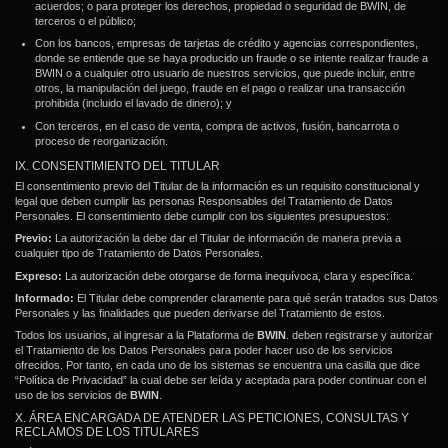
acuerdos; o para proteger los derechos, propiedad o seguridad de BWIN, de
terceros o el público;
Con los bancos, empresas de tarjetas de crédito y agencias correspondientes,
donde se entiende que se haya producido un fraude o se intente realizar fraude a
BWIN o a cualquier otro usuario de nuestros servicios, que puede incluir, entre
otros, la manipulación del juego, fraude en el pago o realizar una transacción
prohibida (incluido el lavado de dinero); y
Con terceros, en el caso de venta, compra de activos, fusión, bancarrota o
proceso de reorganización.
IX. CONSENTIMIENTO DEL TITULAR
El consentimiento previo del Titular de la información es un requisito constitucional y
legal que deben cumplir las personas Responsables del Tratamiento de Datos
Personales. El consentimiento debe cumplir con los siguientes presupuestos:
Previo:
La autorización la debe dar el Titular de información de manera previa a
cualquier tipo de Tratamiento de Datos Personales.
Expreso:
La autorización debe otorgarse de forma inequívoca, clara y específica.
Informado:
El Titular debe comprender claramente para qué serán tratados sus Datos
Personales y las finalidades que pueden derivarse del Tratamiento de estos.
Todos los usuarios, al ingresar a la Plataforma de
BWIN
. deben registrarse y autorizar
el Tratamiento de los Datos Personales para poder hacer uso de los servicios
ofrecidos. Por tanto, en cada uno de los sistemas se encuentra una casilla que dice
“Política de Privacidad” la cual debe ser leída y aceptada para poder continuar con el
uso de los servicios de
BWIN
.
X. ÁREA ENCARGADA DE ATENDER LAS PETICIONES, CONSULTAS Y
RECLAMOS DE LOS TITULARES