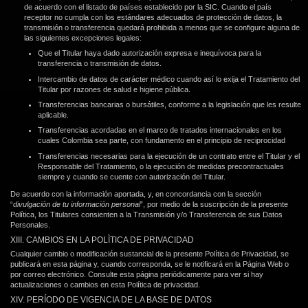
de acuerdo con el listado de países establecido por la SIC. Cuando el país
receptor no cumpla con los estándares adecuados de protección de datos, la
transmisión o transferencia quedará prohibida a menos que se configure alguna de
las siguientes excepciones legales:
Que el Titular haya dado autorización expresa e inequívoca para la
transferencia o transmisión de datos.
Intercambio de datos de carácter médico cuando así lo exija el Tratamiento del
Titular por razones de salud e higiene pública.
Transferencias bancarias o bursátiles, conforme a la legislación que les resulte
aplicable.
Transferencias acordadas en el marco de tratados internacionales en los
cuales Colombia sea parte, con fundamento en el principio de reciprocidad
Transferencias necesarias para la ejecución de un contrato entre el Titular y el
Responsable del Tratamiento, o la ejecución de medidas precontractuales
siempre y cuando se cuente con autorización del Titular.
De acuerdo con la información aportada, y, en concordancia con la sección
“
divulgación de tu información personal
”, por medio de la suscripción de la presente
Política, los Titulares consienten a la Transmisión y/o Transferencia de sus Datos
Personales.
XIII. CAMBIOS EN LA POLÌTICA DE PRIVACIDAD
Cualquier cambio o modificación sustancial de la presente Política de Privacidad, se
publicará en esta página y, cuando corresponda, se le notificará en la Página Web o
por correo electrónico. Consulte esta página periódicamente para ver si hay
actualizaciones o cambios en esta Política de privacidad.
XIV. PERÍODO DE VIGENCIA DE LA BASE DE DATOS