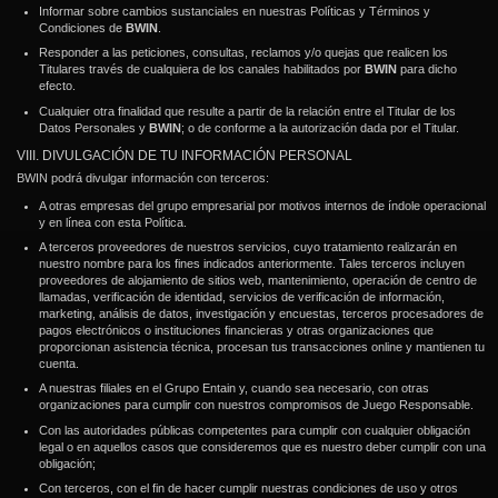
Informar sobre cambios sustanciales en nuestras Políticas y Términos y
Condiciones de
BWIN
.
Responder a las peticiones, consultas, reclamos y/o quejas que realicen los
Titulares través de cualquiera de los canales habilitados por
BWIN
para dicho
efecto.
Cualquier otra finalidad que resulte a partir de la relación entre el Titular de los
Datos Personales y
BWIN
; o de conforme a la autorización dada por el Titular.
VIII. DIVULGACIÓN DE TU INFORMACIÓN PERSONAL
BWIN podrá divulgar información con terceros:
A otras empresas del grupo empresarial por motivos internos de índole operacional
y en línea con esta Política.
A terceros proveedores de nuestros servicios, cuyo tratamiento realizarán en
nuestro nombre para los fines indicados anteriormente. Tales terceros incluyen
proveedores de alojamiento de sitios web, mantenimiento, operación de centro de
llamadas, verificación de identidad, servicios de verificación de información,
marketing, análisis de datos, investigación y encuestas, terceros procesadores de
pagos electrónicos o instituciones financieras y otras organizaciones que
proporcionan asistencia técnica, procesan tus transacciones online y mantienen tu
cuenta.
A nuestras filiales en el Grupo Entain y, cuando sea necesario, con otras
organizaciones para cumplir con nuestros compromisos de Juego Responsable.
Con las autoridades públicas competentes para cumplir con cualquier obligación
legal o en aquellos casos que consideremos que es nuestro deber cumplir con una
obligación;
Con terceros, con el fin de hacer cumplir nuestras condiciones de uso y otros