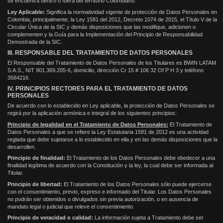
se encuentra dentro o fuera del territorio Colombiano.
Ley Aplicable:
Significa la normatividad vigente de protección de Datos Personales en
Colombia, principalmente, la Ley 1581 del 2012, Decreto 1074 de 2015, el Título V de la
Circular Única de la SIC y demás disposiciones que las modifique, adicionen o
complementen y la Guía para la Implementación del Principio de Responsabilidad
Demostrada de la SIC.
III. RESPONSABLE DEL TRATAMIENTO DE DATOS PERSONALES
El Responsable del Tratamiento de Datos Personales de los Titulares es BWIN LATAM
S.A.S., NIT 901.369.205-6, domicilio, dirección Cr 15 # 106 32 Of P H 3 y teléfono
3584216.
IV. PRINCIPIOS RECTORES PARA EL TRATAMIENTO DE DATOS
PERSONALES
De acuerdo con lo establecido en Ley aplicable, la protección de Datos Personales se
regirá por la aplicación armónica e integral de los siguientes principios:
Principio de legalidad en el Tratamiento de Datos Personales:
El Tratamiento de
Datos Personales a que se refiere la Ley Estatutaria 1581 de 2012 es una actividad
reglada que debe sujetarse a lo establecido en ella y en las demás disposiciones que la
desarrollen.
Principio de finalidad:
El Tratamiento de los Datos Personales debe obedecer a una
finalidad legítima de acuerdo con la Constitución y la ley, la cual debe ser informada al
Titular.
Principio de libertad:
El Tratamiento de los Datos Personales sólo puede ejercerse
con el consentimiento, previo, expreso e informado del Titular. Los Datos Personales
no podrán ser obtenidos o divulgados sin previa autorización, o en ausencia de
mandato legal o judicial que releve el consentimiento.
Principio de veracidad o calidad:
La información sujeta a Tratamiento debe ser