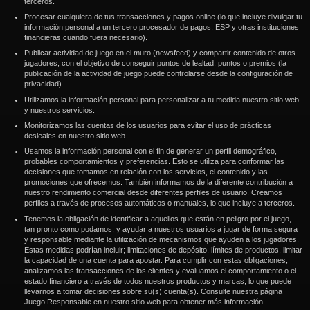
terceros.
Procesar cualquiera de tus transacciones y pagos online (lo que incluye divulgar tu
información personal a un tercero procesador de pagos, ESP y otras instituciones
financieras cuando fuera necesario).
Publicar actividad de juego en el muro (newsfeed) y compartir contenido de otros
jugadores, con el objetivo de conseguir puntos de lealtad, puntos o premios (la
publicación de la actividad de juego puede controlarse desde la configuración de
privacidad).
Utilizamos la información personal para personalizar a tu medida nuestro sitio web
y nuestros servicios.
Monitorizamos las cuentas de los usuarios para evitar el uso de prácticas
desleales en nuestro sitio web.
Usamos la información personal con el fin de generar un perfil demográfico,
probables comportamientos y preferencias. Esto se utiliza para conformar las
decisiones que tomamos en relación con los servicios, el contenido y las
promociones que ofrecemos. También informamos de la diferente contribución a
nuestro rendimiento comercial desde diferentes perfiles de usuario. Creamos
perfiles a través de procesos automáticos o manuales, lo que incluye a terceros.
Tenemos la obligación de identificar a aquellos que están en peligro por el juego,
tan pronto como podamos, y ayudar a nuestros usuarios a jugar de forma segura
y responsable mediante la utilización de mecanismos que ayuden a los jugadores.
Estas medidas podrían incluir; limitaciones de depósito, límites de productos, limitar
la capacidad de una cuenta para apostar. Para cumplir con estas obligaciones,
analizamos las transacciones de los clientes y evaluamos el comportamiento o el
estado financiero a través de todos nuestros productos y marcas, lo que puede
llevarnos a tomar decisiones sobre su(s) cuenta(s). Consulte nuestra página
Juego Responsable en nuestro sitio web para obtener más información.