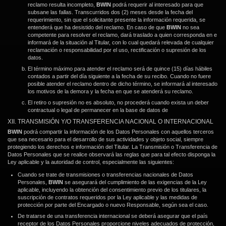
reclamo resulta incompleto,
BWIN
podrá requerir al interesado para que
subsane las fallas. Transcurridos dos (2) meses desde la fecha del
requerimiento, sin que el solicitante presente la información requerida, se
entenderá que ha desistido del reclamo. En caso de que
BWIN
no sea
competente para resolver el reclamo, dará traslado a quien corresponda en e
informará de la situación al Titular, con lo cual quedará relevada de cualquier
reclamación o responsabilidad por el uso, rectificación o supresión de los
datos.
El término máximo para atender el reclamo será de quince (15) días hábiles
contados a partir del día siguiente a la fecha de su recibo. Cuando no fuere
posible atender el reclamo dentro de dicho término, se informará al interesado
los motivos de la demora y la fecha en que se atenderá su reclamo.
El retiro o supresión no es absoluto, no procederá cuando exista un deber
contractual o legal de permanecer en la base de datos de
XII. TRANSMISIÓN Y/O TRANSFERENCIA NACIONAL O INTERNACIONAL
BWIN
podrá compartir la información de los Datos Personales con aquellos terceros
que sea necesario para el desarrollo de sus actividades y objeto social, siempre
protegiendo los derechos e información del Titular. La Transmisión o Transferencia de
Datos Personales que se realice observará las reglas que para tal efecto disponga la
Ley aplicable y la autoridad de control, especialmente las siguientes:
Cuando se trate de transmisiones o transferencias nacionales de Datos
Personales,
BWIN
se asegurará del cumplimiento de las exigencias de la Ley
aplicable, incluyendo la obtención del consentimiento previo de los titulares, la
suscripción de contratos requeridos por la Ley aplicable y las medidas de
protección por parte del Encargado o nuevo Responsable, según sea el caso.
De tratarse de una transferencia internacional se deberá asegurar que el país
receptor de los Datos Personales proporcione niveles adecuados de protección,